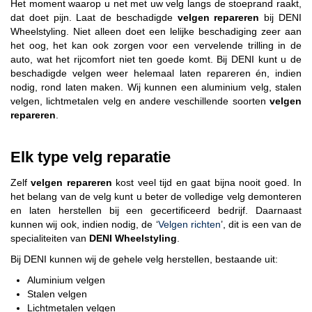
Het moment waarop u net met uw velg langs de stoeprand raakt,
dat doet pijn. Laat de beschadigde
velgen repareren
bij DENI
Wheelstyling. Niet alleen doet een lelijke beschadiging zeer aan
het oog, het kan ook zorgen voor een vervelende trilling in de
auto, wat het rijcomfort niet ten goede komt. Bij DENI kunt u de
beschadigde velgen weer helemaal laten repareren én, indien
nodig, rond laten maken. Wij kunnen een aluminium velg, stalen
velgen, lichtmetalen velg en andere veschillende soorten
velgen
repareren
.
Elk type velg reparatie
Zelf
velgen repareren
kost veel tijd en gaat bijna nooit goed. In
het belang van de velg kunt u beter de volledige velg demonteren
en laten herstellen bij een gecertificeerd bedrijf. Daarnaast
kunnen wij ook, indien nodig, de ‘
Velgen richten
’, dit is een van de
specialiteiten van
DENI Wheelstyling
.
Bij DENI kunnen wij de gehele velg herstellen, bestaande uit:
Aluminium velgen
Stalen velgen
Lichtmetalen velgen