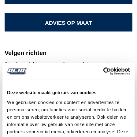
ADVIES OP MAAT
Velgen richten
Bij
velgen richten
zorgen wij ervoor dat uw gehele velg weer
volledig rond wordt. Een van onze specialisten demonteert de
band en zet vervolgens de velg op onze richtmachine. Deze
machine oefent druk uit op de velg. Door precies op de juiste
plekken te drukken kunnen zij de velgen herstellen in hun
Deze website maakt gebruik van cookies
originele staat. Vervolgens wordt de band weer om de velg
gemonteerd, gebalanceerd en onder de auto gemonteerd met als
We gebruiken cookies om content en advertenties te
resultaat dat het rijcomfort is hersteld! Zo kunnen wij vakkundig
personaliseren, om functies voor social media te bieden
aluminium velgen richten.
en om ons websiteverkeer te analyseren. Ook delen we
informatie over uw gebruik van onze site met onze
Lichtmetalen velgen repareren
partners voor social media, adverteren en analyse. Deze