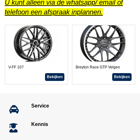
U kunt alleen via de whatsapp/ email of
telefoon een afspraak inplannen.
V-FF 107
Breyton Race GTP Velgen
Bekijken
Bekijken
Service
Kennis