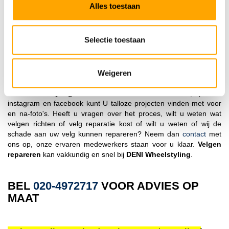
+31653326103, we zullen hier dan z.s.m. op reageren, zonder
Alles toestaan
foto's kunnen wij helaas geen gerichte offerte opmaken. U kunt
natuurlijk ook ons contactformulier invullen, dan nemen we zo
snel mogelijk contact met u op.
Selectie toestaan
Velgen repareren bij DENI Wheelstyling
Weigeren
Dankzij de goede velgenreparatie en velgen richt service van
DENI Wheelstyling
hoeft u niet meer verder te zoeken, op onze
instagram en facebook kunt U talloze projecten vinden met voor
en na-foto's. Heeft u vragen over het proces, wilt u weten wat
velgen richten of velg reparatie kost of wilt u weten of wij de
schade aan uw velg kunnen repareren? Neem dan
contact
met
ons op, onze ervaren medewerkers staan voor u klaar.
Velgen
repareren
kan vakkundig en snel bij
DENI Wheelstyling
.
BEL
020-4972717
VOOR ADVIES OP
MAAT