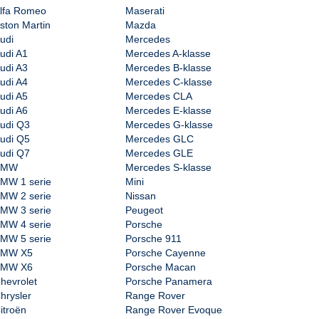
lfa Romeo
Maserati
ston Martin
Mazda
udi
Mercedes
udi A1
Mercedes A-klasse
udi A3
Mercedes B-klasse
udi A4
Mercedes C-klasse
udi A5
Mercedes CLA
udi A6
Mercedes E-klasse
udi Q3
Mercedes G-klasse
udi Q5
Mercedes GLC
udi Q7
Mercedes GLE
BMW
Mercedes S-klasse
MW 1 serie
Mini
MW 2 serie
Nissan
MW 3 serie
Peugeot
MW 4 serie
Porsche
MW 5 serie
Porsche 911
BMW X5
Porsche Cayenne
BMW X6
Porsche Macan
hevrolet
Porsche Panamera
hrysler
Range Rover
itroën
Range Rover Evoque