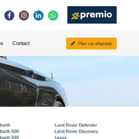
ns
Contact
Plan uw afspraak
barth
Land Rover Defender
barth 500
Land Rover Discovery
barth 595
Lexus