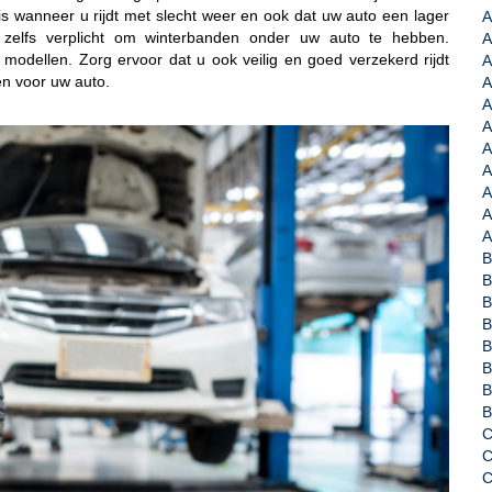
 is wanneer u rijdt met slecht weer en ook dat uw auto een lager
A
 zelfs verplicht om winterbanden onder uw auto te hebben.
A
 modellen. Zorg ervoor dat u ook veilig en goed verzekerd rijdt
A
en voor uw auto.
A
A
A
A
A
A
A
A
B
B
B
B
B
C
C
C