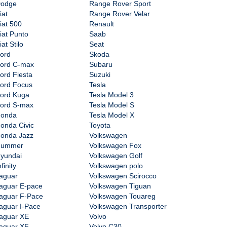
odge
Range Rover Sport
iat
Range Rover Velar
iat 500
Renault
iat Punto
Saab
iat Stilo
Seat
ord
Skoda
ord C-max
Subaru
ord Fiesta
Suzuki
ord Focus
Tesla
ord Kuga
Tesla Model 3
ord S-max
Tesla Model S
onda
Tesla Model X
onda Civic
Toyota
onda Jazz
Volkswagen
Hummer
Volkswagen Fox
yundai
Volkswagen Golf
nfinity
Volkswagen polo
aguar
Volkswagen Scirocco
aguar E-pace
Volkswagen Tiguan
aguar F-Pace
Volkswagen Touareg
aguar I-Pace
Volkswagen Transporter
aguar XE
Volvo
aguar XF
Volvo C30