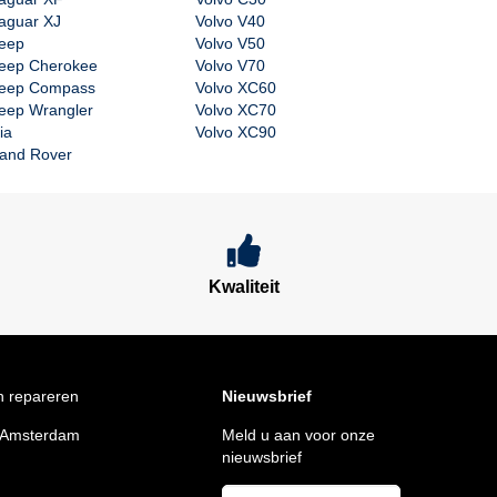
aguar XJ
Volvo V40
eep
Volvo V50
eep Cherokee
Volvo V70
eep Compass
Volvo XC60
eep Wrangler
Volvo XC70
ia
Volvo XC90
and Rover
Kwaliteit
n repareren
Nieuwsbrief
 Amsterdam
Meld u aan voor onze
nieuwsbrief