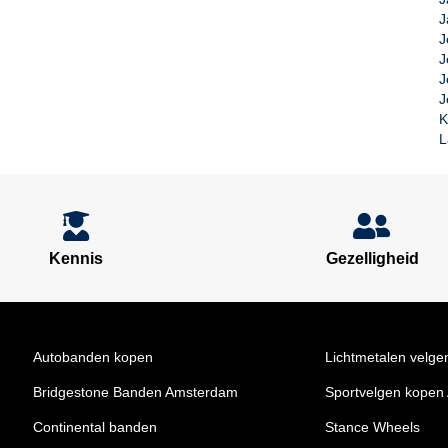
J
J
J
J
J
K
L
Kennis
Gezelligheid
Autobanden kopen
Lichtmetalen velge
Bridgestone Banden Amsterdam
Sportvelgen kopen
Continental banden
Stance Wheels