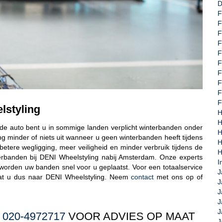
D
F
F
F
F
F
F
F
F
F
F
lstyling
H
H
 de auto bent u in sommige landen verplicht winterbanden onder
H
g minder of niets uit wanneer u geen winterbanden heeft tijdens
tere wegligging, meer veiligheid en minder verbruik tijdens de
H
erbanden bij DENI Wheelstyling nabij Amsterdam. Onze experts
I
 worden uw banden snel voor u geplaatst. Voor een totaalservice
J
aat u dus naar DENI Wheelstyling. Neem
contact
met ons op of
J
J
J
J
L
020-4972717
VOOR ADVIES OP MAAT
J