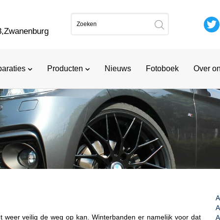
7
3,Zwanenburg
araties
Producten
Nieuws
Fotoboek
Over o
A
A
 weer veilig de weg op kan. Winterbanden er namelijk voor dat
A