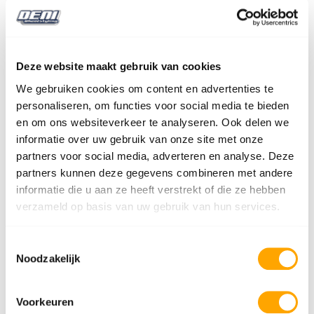
1 kleur. Voor meer informatie en/of vragen kunt U vrijblijvend
ons contactformulier invullen.
Vragen over dit product
Deze website maakt gebruik van cookies
We gebruiken cookies om content en advertenties te
Wij slaan uw gegevens secuur op conform
personaliseren, om functies voor social media te bieden
ons
privacybeleid
.
en om ons websiteverkeer te analyseren. Ook delen we
Product*
informatie over uw gebruik van onze site met onze
partners voor social media, adverteren en analyse. Deze
partners kunnen deze gegevens combineren met andere
Naam*
informatie die u aan ze heeft verstrekt of die ze hebben
verzameld op basis van uw gebruik van hun services.
E-mailadres*
Toestemmingsselectie
Noodzakelijk
Telefoonnummer
Voorkeuren