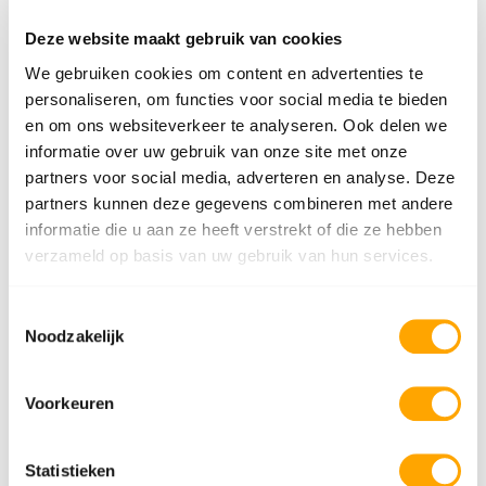
✅
Universele pasvorm
Deze website maakt gebruik van cookies
Geschikt voor vrijwel alle velgmaten en modellen. Gemaakt
We gebruiken cookies om content en advertenties te
van duurzaam materiaal dat bestand is tegen alle
personaliseren, om functies voor social media te bieden
weersomstandigheden.
en om ons websiteverkeer te analyseren. Ook delen we
Bescherm je investering – rijd met
informatie over uw gebruik van onze site met onze
vertrouwen
partners voor social media, adverteren en analyse. Deze
Velgen zijn vaak een van de duurste en meest opvallende
partners kunnen deze gegevens combineren met andere
onderdelen van je auto. Met Priorim velgrandbeschermers
informatie die u aan ze heeft verstrekt of die ze hebben
houd je ze in topconditie – zonder in te leveren op looks of
verzameld op basis van uw gebruik van hun services.
rijcomfort.
Toestemmingsselectie
Zwarte Priorim velgrandbeschermers
– omdat jouw
Noodzakelijk
velgen het waard zijn.
Bestel vandaag nog
en ervaar de perfecte mix van stijl en
bescherming!
Voorkeuren
Vragen over dit product
Statistieken