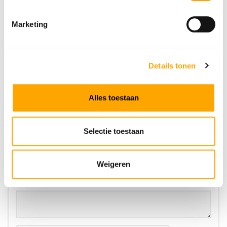
Wij slaan uw gegevens secuur op conform
ons
privacybeleid
.
Marketing
Product*
Details tonen
Naam*
Alles toestaan
E-mailadres*
Selectie toestaan
Telefoonnummer
Weigeren
Bericht / vraag*