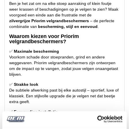
Ben je het zat om na elke stoep aanraking of klein foutje
weer krassen of beschadigingen op je velgen te zien? Maak
voorgoed een einde aan die frustratie met de
zilvergrijze Priorim velgrandbeschermers
– de perfecte
combinatie van
bescherming, stijl en eenvoud
.
Waarom kiezen voor Priorim
velgrandbeschermers?
✅
Maximale bescherming
Voorkom schade door stoepranden, grind en andere
weggevaren. Priorim velgrandbeschermers zijn ontworpen
om de impact op te vangen, zodat jouw velgen onaangetast
blijven.
✅
Strakke look
De subtiele afwerking past bij elke autostijl – sportief, luxe of
klassiek. Een stijlvolle upgrade die je velgen net dat beetje
extra geeft.
✅
Eenvoudige installatie
Geen dure garagebezoeken of speciaal gereedschap nodig.
Binnen enkele minuten aangebracht – gewoon klikken en
rijden maar.