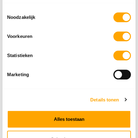
Toestemmingsselectie
Noodzakelijk
Rial Kodiak Velgen
Rial Bavaro Velgen
Voorkeuren
Bekijken
Bekijken
Statistieken
Marketing
Rial Milano Velgen
Rial M10 Velgen
Details tonen
Bekijken
Bekijken
Alles toestaan